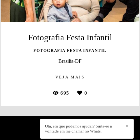
Fotografia Festa Infantil
FOTOGRAFIA FESTA INFANTIL
Brasilia-DF
VEJA MAIS
695
0
Olá, em que podemos ajudar? Sinta-se a
✕
CLICK POSE
/
CONTATO
vontade em me chamar no Whats.